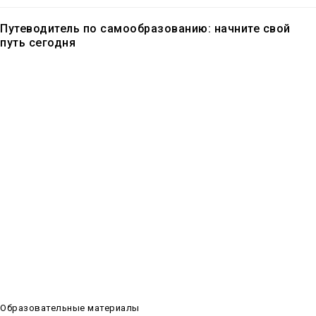
Путеводитель по самообразованию: начните свой
путь сегодня
В эпоху информационных технологий обучение стало доступнее,
чем когда-либо. Мы собрали для вас коллекцию образовательных
материалов, которые помогут начать ваш путь к
самообразованию и самосовершенствованию. От языков до
программирования, от искусства до научных исследований – наши
ресурсы предоставят вам всё необходимое для развития личных
и профессиональных навыков. Начните своё путешествие в мир
знаний сегодня и откройте для себя неограниченные возможности
учебы.
Образовательные материалы