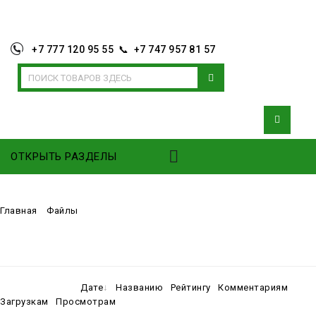
+7 777 120 95 55 📞 +7 747 957 81 57
ОТКРЫТЬ РАЗДЕЛЫ
Главная
»
Файлы
» Образовательные материалы
В категории материалов
:
1
Показано материалов
:
1-1
Сортировать по
:
Дате
·
Названию
·
Рейтингу
·
Комментариям
·
Загрузкам
·
Просмотрам