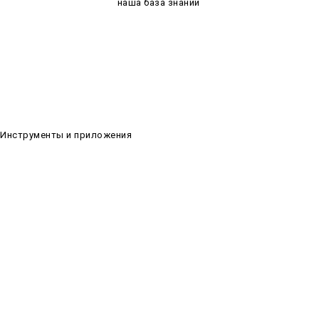
помощь или инструкции,
наша база знаний
всегда к вашим услугам.
Инструменты и приложения
0