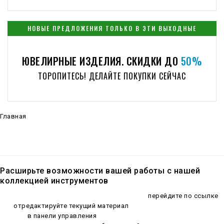
НОВЫЕ ПРЕДЛОЖЕНИЯ ТОЛЬКО В ЭТИ ВЫХОДНЫЕ
ЮВЕЛИРНЫЕ ИЗДЕЛИЯ. СКИДКИ ДО
50%
ТОРОПИТЕСЬ! ДЕЛАЙТЕ ПОКУПКИ СЕЙЧАС
Главная
»
Файлы
Всего материалов в каталоге
:
2
Показано материалов
:
1-2
Расширьте возможности вашей работы с нашей
коллекцией инструментов
Для настройки и добавления новых файлов
перейдите по ссылке
или
отредактируйте текущий материал
. Управляйте модулем
файлов
в панели управления
. Если вам нужна дополнительная