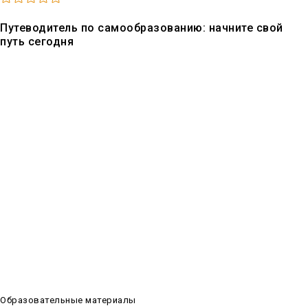
Путеводитель по самообразованию: начните свой
путь сегодня
В эпоху информационных технологий обучение стало доступнее,
чем когда-либо. Мы собрали для вас коллекцию образовательных
материалов, которые помогут начать ваш путь к
самообразованию и самосовершенствованию. От языков до
программирования, от искусства до научных исследований – наши
ресурсы предоставят вам всё необходимое для развития личных
и профессиональных навыков. Начните своё путешествие в мир
знаний сегодня и откройте для себя неограниченные возможности
учебы.
Образовательные материалы