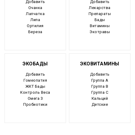
Добавить
Добавить
Очанка
Лекарства
Лапчатка
Препараты
Липа
Бады
Ортилия
Витамины
Береза
Экотравы
ЭКОБАДЫ
ЭКОВИТАМИНЫ
Добавить
Добавить
Гомеопатия
Группа А
ЖКТ Бады
Группа В
Контроль Веса
Группа С
Омега 3
Кальций
Пробиотики
Детские