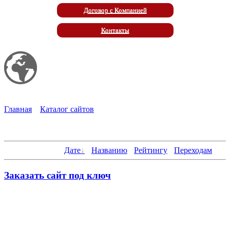
Договор с Компанией
Контакты
Мой сайт
Eco Marketplace
Главная
»
Каталог сайтов
» Сделать или заказать лендинг
В категории сайтов
:
2
Показано сайтов
:
1-2
Сортировать по
:
Дате
·
Названию
·
Рейтингу
·
Переходам
Заказать сайт под ключ
Все созданные нами сайты адаптивны, удобны и понятны в
управлении – как для посетителей сайта, так и для его
владельца.