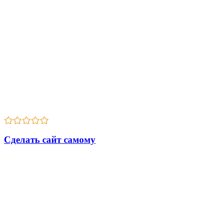
admin
31.07.2025
Сделать сайт самому
У нас можно найти сотни дизайн-шаблонов именно на вашу
тему. Мы предусмотрели не только подходящие картинки и
галереи тематических изображений, но и заранее написали
часть тематических текстов.