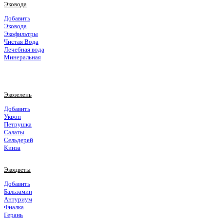
Эковода
Добавить
Эковода
Экофильтры
Чистая Вода
Лечебная вода
Минеральная
Экозелень
Добавить
Укроп
Петрушка
Салаты
Сельдерей
Кинза
Экоцветы
Добавить
Бальзамин
Антуриум
Фиалка
Герань