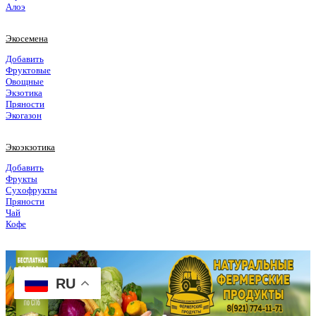
Алоэ
Экосемена
Добавить
Фруктовые
Овощные
Экзотика
Пряности
Экогазон
Экоэкзотика
Добавить
Фрукты
Сухофрукты
Пряности
Чай
Кофе
RU