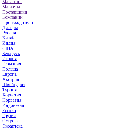
Магазины
Маркеты
Поставщики
Компании
Производители
Дилеры
Россия
Китай
Индия
США
Беларусь
Италия
Германия
Польша
Европа
Австрия
Швейцария
Турция
Хорватия
Норвегия
Индонезия
Египет
Грузия
Острова
Экоаптека