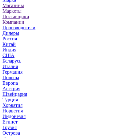
Магазины
Маркеты
Поставщики
Компании
Производители
Дилеры
Россия
Китай
Индия
США
Беларусь
Италия
Германия
Польша
Европа
Австрия
Швейцария
Турция
Хорватия
Норвегия
Индонезия
Египет
Грузия
Острова