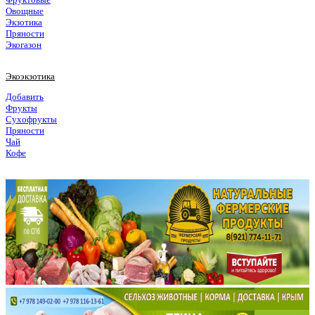
Овощные
Экзотика
Пряности
Экогазон
Экоэкзотика
Добавить
Фрукты
Сухофрукты
Пряности
Чай
Кофе