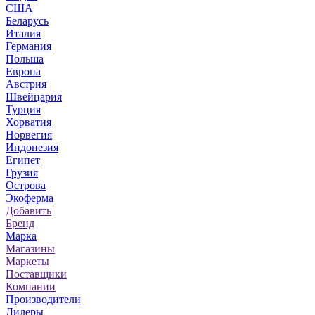
США
Беларусь
Италия
Германия
Польша
Европа
Австрия
Швейцария
Турция
Хорватия
Норвегия
Индонезия
Египет
Грузия
Острова
Экоферма
Добавить
Бренд
Марка
Магазины
Маркеты
Поставщики
Компании
Производители
Дилеры