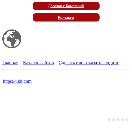
Договор с Компанией
Контакты
Мой сайт
Eco Marketplace
Главная
»
Каталог сайтов
»
Сделать или заказать лендинг
Сделать сайт самому
https://ukit.com
31.07.2025, 11:02
У нас можно найти сотни дизайн-шаблонов именно на вашу
тему. Мы предусмотрели не только подходящие картинки и
галереи тематических изображений, но и заранее написали
часть тематических текстов.
Переходов
:
4
|
Рейтинг
:
0.0
/
0
Всего комментариев
:
0