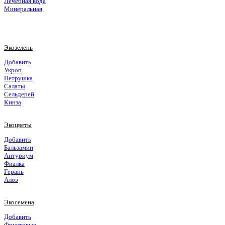
Лечебная вода
Минеральная
Экозелень
Добавить
Укроп
Петрушка
Салаты
Сельдерей
Кинза
Экоцветы
Добавить
Бальзамин
Антуриум
Фиалка
Герань
Алоэ
Экосемена
Добавить
Фруктовые