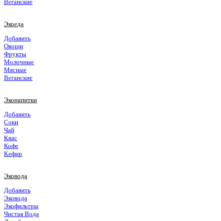
Веганские
Экоеда
Добавить
Овощи
Фрукты
Молочные
Мясные
Веганские
Эконапитки
Добавить
Соки
Чай
Квас
Кофе
Кефир
Эковода
Добавить
Эковода
Экофильтры
Чистая Вода