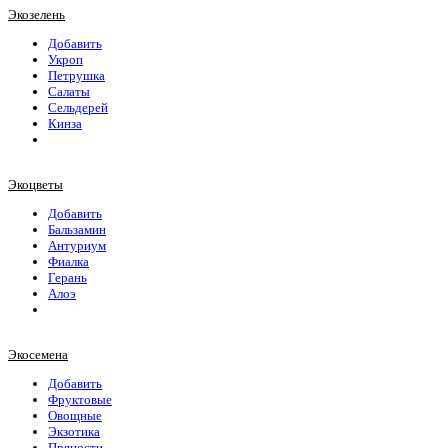
Экозелень
Добавить
Укроп
Петрушка
Салаты
Сельдерей
Кинза
Экоцветы
Добавить
Бальзамин
Антуриум
Фиалка
Герань
Алоэ
Экосемена
Добавить
Фруктовые
Овощные
Экзотика
Пряности