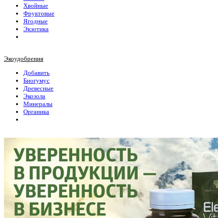
Хвойные
Фруктовые
Ягодные
Экзотика
Экоудобрения
Добавить
Биогумус
Древесные
Экозола
Минералы
Органика