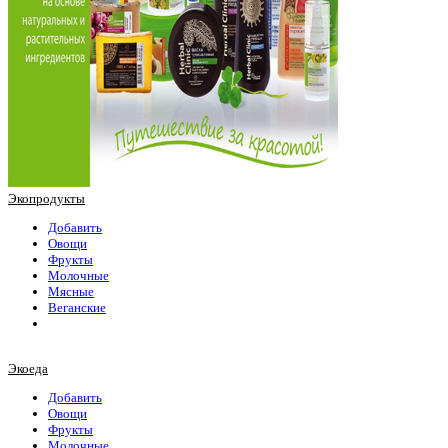
Экопродукты
Добавить
Овощи
Фрукты
Молочные
Мясные
Веганские
Экоеда
Добавить
Овощи
Фрукты
Молочные