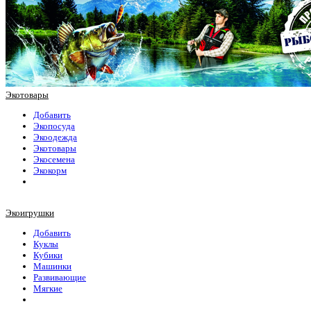
Экотовары
Добавить
Экопосуда
Экоодежда
Экотовары
Экосемена
Экокорм
Экоигрушки
Добавить
Куклы
Кубики
Машинки
Развивающие
Мягкие