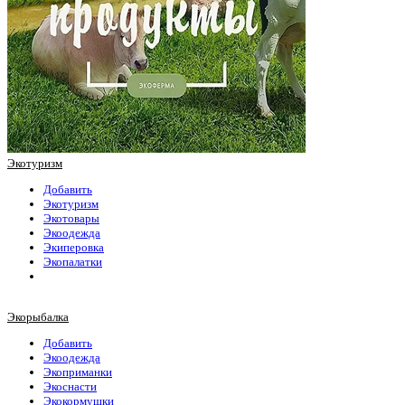
Экотуризм
Добавить
Экотуризм
Экотовары
Экоодежда
Экиперовка
Экопалатки
Экорыбалка
Добавить
Экоодежда
Экоприманки
Экоснасти
Экокормушки