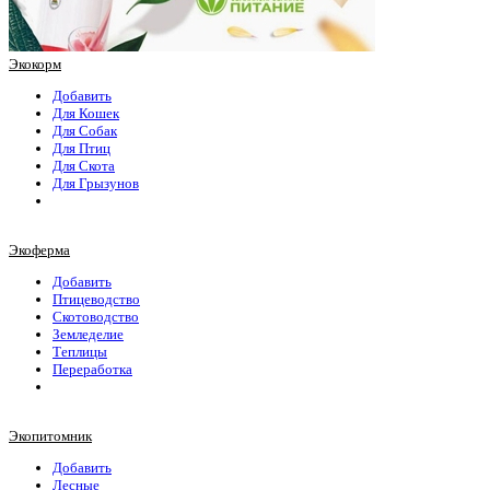
Экокорм
Добавить
Для Кошек
Для Собак
Для Птиц
Для Скота
Для Грызунов
Экоферма
Добавить
Птицеводство
Скотоводство
Земледелие
Теплицы
Переработка
Экопитомник
Добавить
Лесные