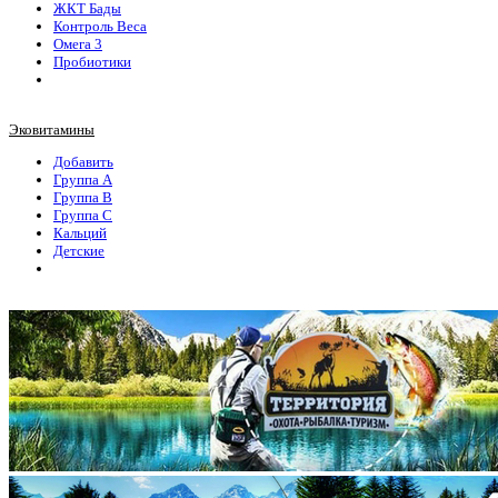
ЖКТ Бады
Контроль Веса
Омега 3
Пробиотики
Эковитамины
Добавить
Группа А
Группа В
Группа С
Кальций
Детские