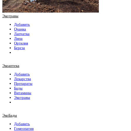
Экотравы
Добавить
Очанка
Лапчатка
Липа
Ортилия
Береза
Экоаптека
Добавить
Лекарства
Препараты
Бады
Витамины
Экотравы
ЭкоБады
Добавить
Гомеопатия