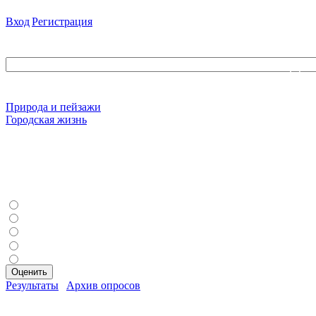
Вход
|
Регистрация
Поиск
Категории раздела
Природа и пейзажи
[2]
Городская жизнь
[4]
Вход на сайт
Наш опрос
Сколько вам лет?
До 18 лет
19–25 лет
26–40 лет
41–59 лет
60+ лет
Результаты
|
Архив опросов
Всего ответов:
0