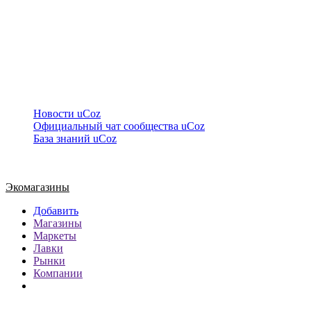
Статистика
Онлайн всего:
1
Гостей:
1
Пользователей:
0
Друзья сайта
Новости uCoz
Официальный чат сообщества uCoz
База знаний uCoz
Экомагазины
Добавить
Магазины
Маркеты
Лавки
Рынки
Компании