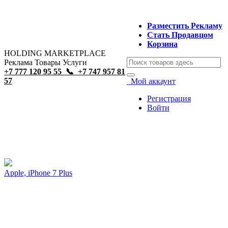
Каталог
Открыть Разделы
Главная
Разместить Рекламу
Товары
Стать Продавцом
EXPO
Корзина
Главная Страница
СМИ
HOLDING MARKETPLACE
Товары
Эко
Реклама Товары Услуги
Стать Продавцом
Реклама
+7 777 120 95 55 📞 +7 747 957 81
Рекламные Услуги
Контакты
57
Мой аккаунт
Регистрация на сайте
Вход на сайт
Регистрация
Личный Кабинет
Войти
О Нас
СМИ Компании
Бизнес Проекты Компании
Главная
Фотоальбом
Природа и пейзажи
Договор с Компанией
Фотографий в разделе
:
2
Контакты
Apple, iPhone 7 Plus
24