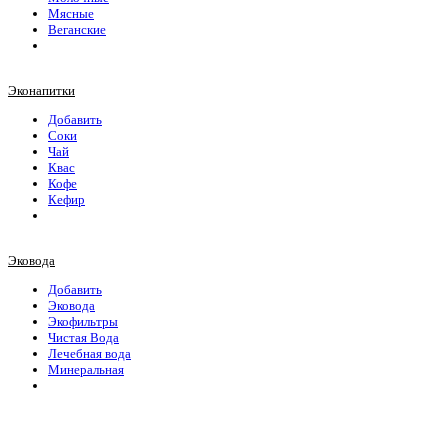
Мясные
Веганские
Эконапитки
Добавить
Соки
Чай
Квас
Кофе
Кефир
Эковода
Добавить
Эковода
Экофильтры
Чистая Вода
Лечебная вода
Минеральная