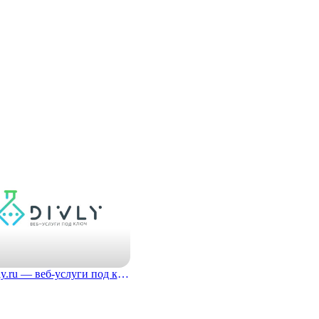
Divly.ru — веб-услуги под ключ
 назад