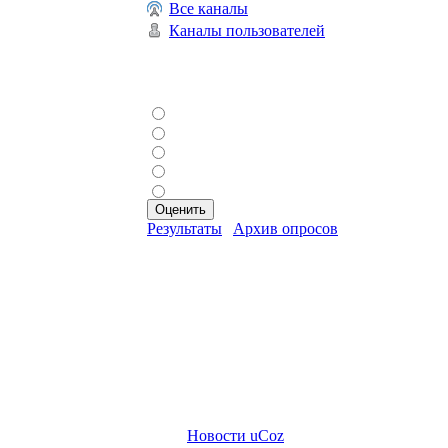
Все каналы
Каналы пользователей
Наш опрос
Сколько вам лет?
До 18 лет
19–25 лет
26–40 лет
41–59 лет
60+ лет
Результаты
|
Архив опросов
Всего ответов:
0
Статистика
Онлайн всего:
1
Гостей:
1
Пользователей:
0
Друзья сайта
Новости uCoz