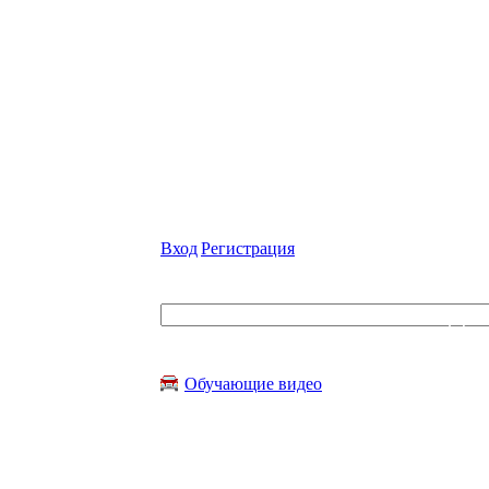
Страницы
:
1
Приветствуем вас
!
Вход
|
Регистрация
Поиск
Категории раздела
Обучающие видео
Вход на сайт
Категории каналов