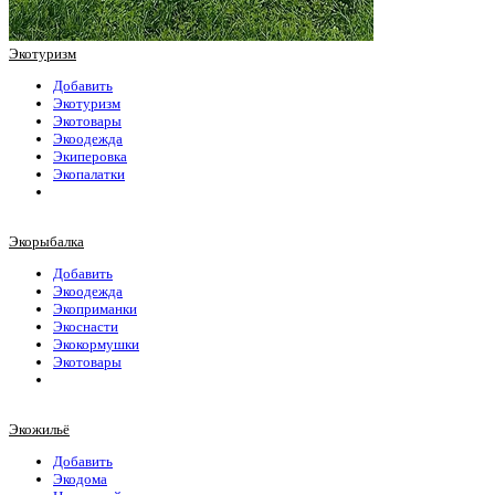
Экотуризм
Добавить
Экотуризм
Экотовары
Экоодежда
Экиперовка
Экопалатки
Экорыбалка
Добавить
Экоодежда
Экоприманки
Экоснасти
Экокормушки
Экотовары
Экожильё
Добавить
Экодома