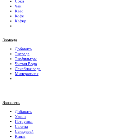
Соки
Чай
Квас
Кофе
Кефир
Эковода
Добавить
Эковода
Экофильтры
Чистая Вода
Лечебная вода
Минеральная
Экозелень
Добавить
Укроп
Петрушка
Салаты
Сельдерей
Кинза