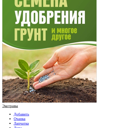
Экотравы
Добавить
Очанка
Лапчатка
Липа