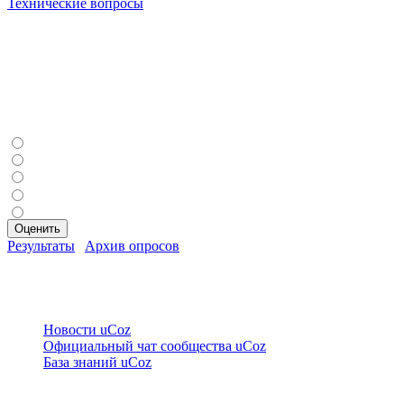
Технические вопросы
[2]
Решения типичных технических проблем и ответы на часто
задаваемые вопросы, касающиеся работы сайта.
Вход на сайт
Наш опрос
Сколько вам лет?
До 18 лет
19–25 лет
26–40 лет
41–59 лет
60+ лет
Результаты
|
Архив опросов
Всего ответов:
0
Друзья сайта
Новости uCoz
Официальный чат сообщества uCoz
База знаний uCoz