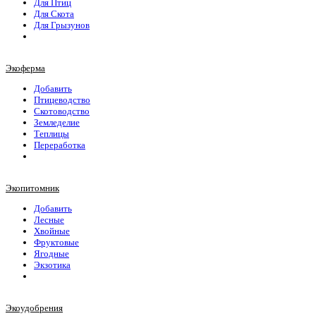
Для Птиц
Для Скота
Для Грызунов
Экоферма
Добавить
Птицеводство
Скотоводство
Земледелие
Теплицы
Переработка
Экопитомник
Добавить
Лесные
Хвойные
Фруктовые
Ягодные
Экзотика
Экоудобрения