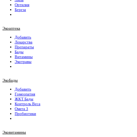
Ортилия
Береза
Экоаптека
Добавить
Лекарства
Препараты
Бады
Витамины
Экотравы
ЭкоБады
Добавить
Гомеопатия
ЖКТ Бады
Контроль Веса
Омега 3
Пробиотики
Эковитамины