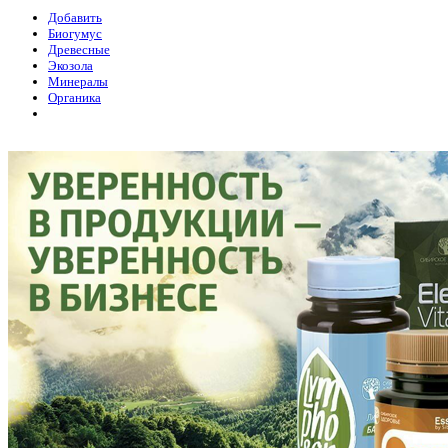
Добавить
Биогумус
Древесные
Экозола
Минералы
Органика