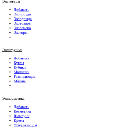
Экотовары
Добавить
Экопосуда
Экоодежда
Экотовары
Экосемена
Экокорм
Экоигрушки
Добавить
Куклы
Кубики
Машинки
Развивающие
Мягкие
Экокосметика
Добавить
Косметика
Шампуни
Крема
Уход за лицом