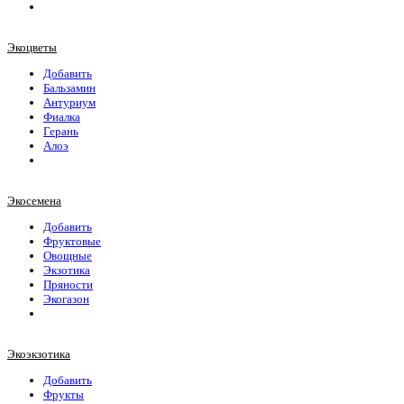
Экоцветы
Добавить
Бальзамин
Антуриум
Фиалка
Герань
Алоэ
Экосемена
Добавить
Фруктовые
Овощные
Экзотика
Пряности
Экогазон
Экоэкзотика
Добавить
Фрукты