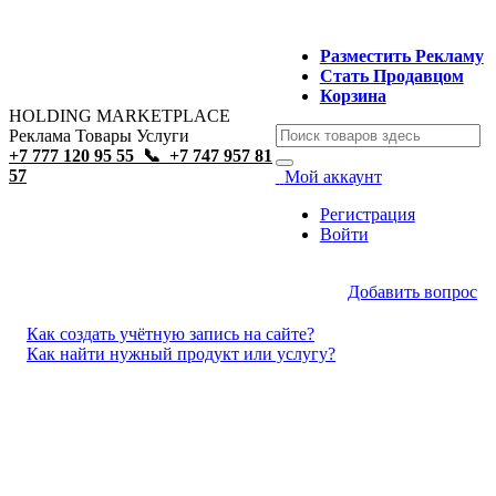
Каталог
Открыть Разделы
Главная
Разместить Рекламу
Товары
Стать Продавцом
EXPO
Корзина
Главная Страница
СМИ
HOLDING MARKETPLACE
Товары
Эко
Реклама Товары Услуги
Стать Продавцом
Реклама
+7 777 120 95 55 📞 +7 747 957 81
Рекламные Услуги
Контакты
57
Мой аккаунт
Регистрация на сайте
Вход на сайт
Регистрация
Личный Кабинет
Войти
О Нас
СМИ Компании
Бизнес Проекты Компании
Главная
FAQ
Использование сайта
[
Добавить вопрос
]
Договор с Компанией
Контакты
1.
Как создать учётную запись на сайте?
2.
Как найти нужный продукт или услугу?
Как создать учётную запись на сайте?
Для создания учётной записи нажмите на кнопку